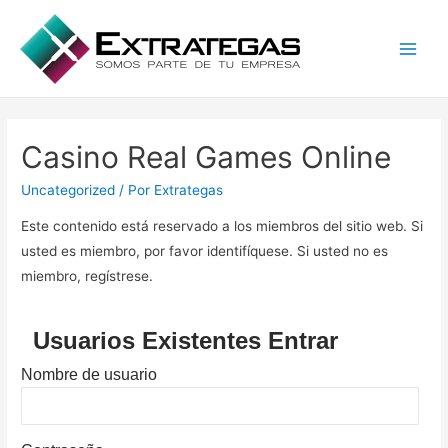
Main
Men
Casino Real Games Online
Uncategorized
/ Por
Extrategas
Este contenido está reservado a los miembros del sitio web. Si
usted es miembro, por favor identifíquese. Si usted no es
miembro, regístrese.
Usuarios Existentes Entrar
Nombre de usuario