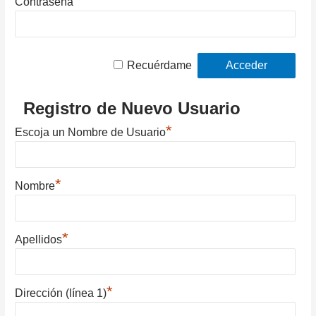
Contraseña
Recuérdame
Registro de Nuevo Usuario
*
Escoja un Nombre de Usuario
*
Nombre
*
Apellidos
*
Dirección (línea 1)