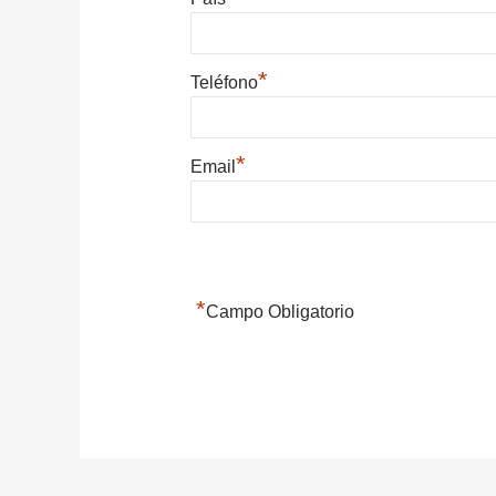
*
Teléfono
*
Email
*
Campo Obligatorio