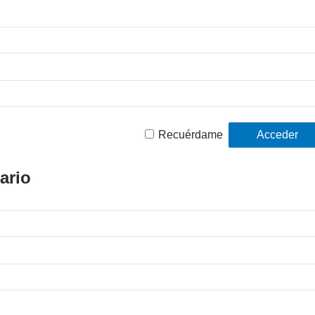
Recuérdame
ario