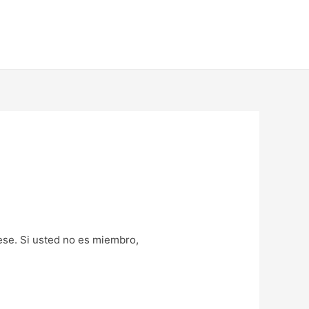
uese. Si usted no es miembro,