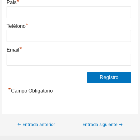
*
País
*
Teléfono
*
Email
*
Campo Obligatorio
Navegación
←
Entrada anterior
Entrada siguiente
→
de