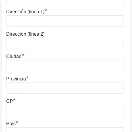
*
Dirección (línea 1)
Dirección (línea 2)
*
Ciudad
*
Provincia
*
CP
*
País