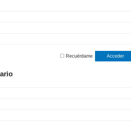
Recuérdame
ario