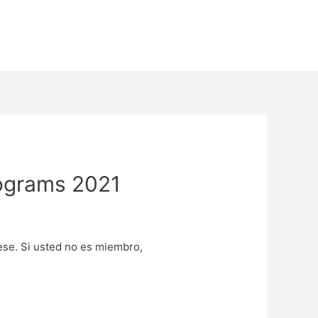
rograms 2021
uese. Si usted no es miembro,