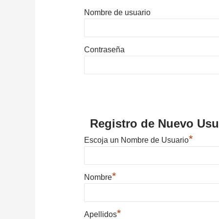
Nombre de usuario
Contraseña
Registro de Nuevo Usu
*
Escoja un Nombre de Usuario
*
Nombre
*
Apellidos