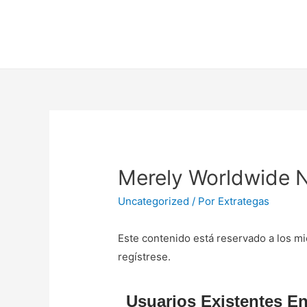
Merely Worldwide N
Uncategorized
/ Por
Extrategas
Este contenido está reservado a los mi
regístrese.
Usuarios Existentes En