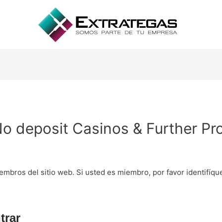
o deposit Casinos & Further P
embros del sitio web. Si usted es miembro, por favor identifíq
trar