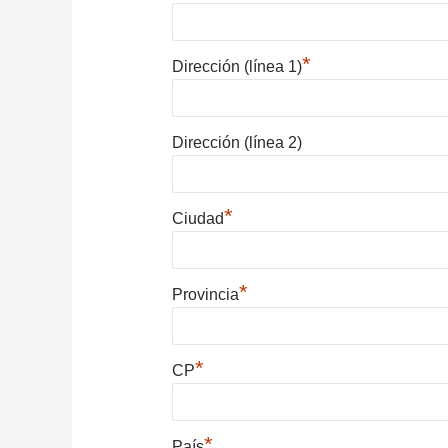
*
Dirección (línea 1)
Dirección (línea 2)
*
Ciudad
*
Provincia
*
CP
*
País