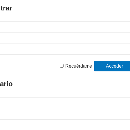
trar
Recuérdame
ario