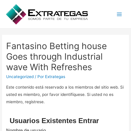
Main
Men
Fantasino Betting house
Goes through Industrial
wave With Refreshes
Uncategorized
/ Por
Extrategas
Este contenido está reservado a los miembros del sitio web. Si
usted es miembro, por favor identifíquese. Si usted no es
miembro, regístrese.
Usuarios Existentes Entrar
Nombre de usuario