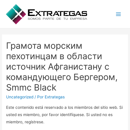
Main
Men
Грамота морским
пехотинцам в области
источник Афганистану с
командующего Бергером,
Smmc Black
Uncategorized
/ Por
Extrategas
Este contenido está reservado a los miembros del sitio web. Si
usted es miembro, por favor identifíquese. Si usted no es
miembro, regístrese.