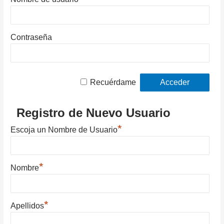
Contraseña
Recuérdame
Registro de Nuevo Usuario
*
Escoja un Nombre de Usuario
*
Nombre
*
Apellidos