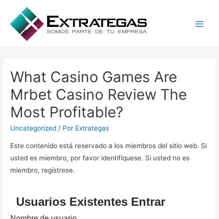
Main
Men
What Casino Games Are
Mrbet Casino Review The
Most Profitable?
Uncategorized
/ Por
Extrategas
Este contenido está reservado a los miembros del sitio web. Si
usted es miembro, por favor identifíquese. Si usted no es
miembro, regístrese.
Usuarios Existentes Entrar
Nombre de usuario