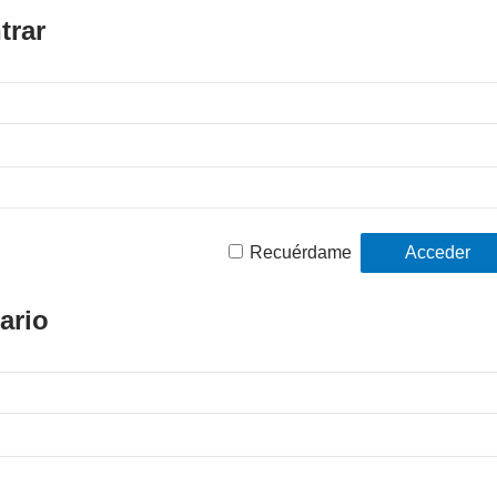
trar
Recuérdame
ario