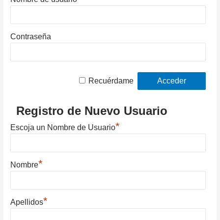
Contraseña
Recuérdame
Registro de Nuevo Usuario
*
Escoja un Nombre de Usuario
*
Nombre
*
Apellidos