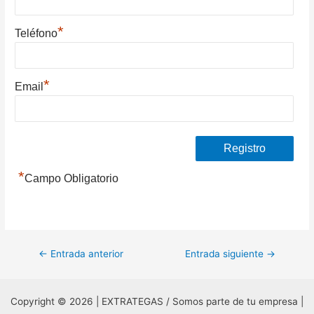
*
Teléfono
*
Email
*
Campo Obligatorio
Navegación
←
Entrada anterior
Entrada siguiente
→
de
entradas
Copyright © 2026 | EXTRATEGAS / Somos parte de tu empresa |