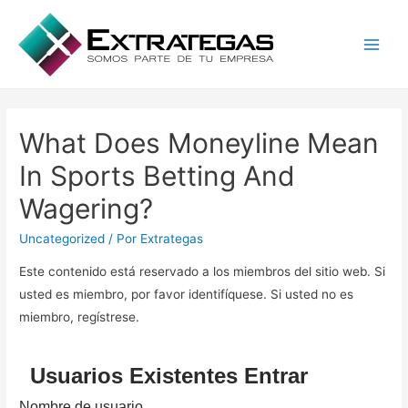
Main
Men
What Does Moneyline Mean
In Sports Betting And
Wagering?
Uncategorized
/ Por
Extrategas
Este contenido está reservado a los miembros del sitio web. Si
usted es miembro, por favor identifíquese. Si usted no es
miembro, regístrese.
Usuarios Existentes Entrar
Nombre de usuario