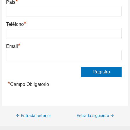
*
País
*
Teléfono
*
Email
*
Campo Obligatorio
Navegación
←
Entrada anterior
Entrada siguiente
→
de