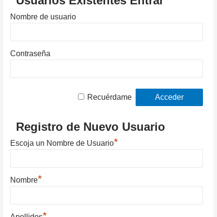
Usuarios Existentes Entrar
Nombre de usuario
Contraseña
Recuérdame
Registro de Nuevo Usuario
*
Escoja un Nombre de Usuario
*
Nombre
*
Apellidos